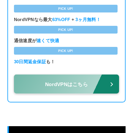
PICK UP!
NordVPNなら最大
63%OFF
+
3ヶ月無料！
PICK UP!
通信速度が
速くて快適
PICK UP!
30日間返金保証
も！
NordVPNはこちら