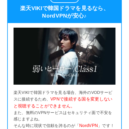
楽天VIKIで韓国ドラマを見るなら、
NordVPNが安心♪
楽天VIKIで韓国ドラマを見る場合、海外のVODサービ
VPNで接続する国を変更しない
スに接続するため、
と視聴することができません。
また、無料のVPNサービスはセキュリティ面で不安を
感じますよね。
NordVPN
そんな時に現状で信頼を誇るのが「
」です！