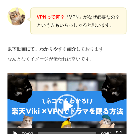
VPNって何？
「VPN」がなぜ必要なの？
という方もいらっしゃると思います。
以下動画にて、わかりやすく紹介し
ております。
なんとなくイメージが伝われば幸いです。
動
画
プ
レ
ー
ヤ
ー
00:00
00:51