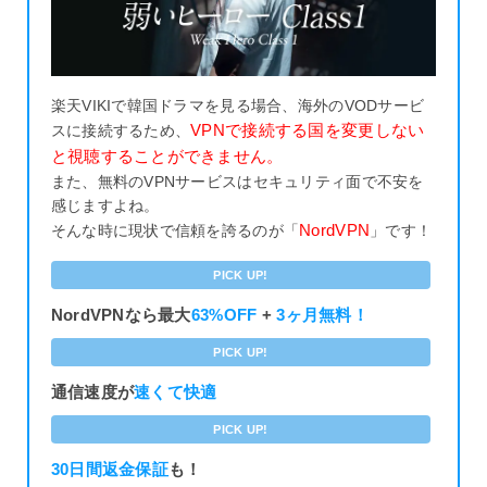
楽天VIKIで韓国ドラマを見る場合、海外のVODサービ
VPNで接続する国を変更しない
スに接続するため、
と視聴することができません。
また、無料のVPNサービスはセキュリティ面で不安を
感じますよね。
NordVPN
そんな時に現状で信頼を誇るのが「
」です！
PICK UP!
NordVPNなら最大
63%OFF
+
3ヶ月無料！
PICK UP!
通信速度が
速くて快適
PICK UP!
30日間返金保証
も！