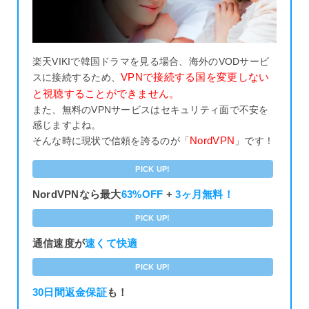
楽天VIKIで韓国ドラマを見る場合、海外のVODサービ
VPNで接続する国を変更しない
スに接続するため、
と視聴することができません。
また、無料のVPNサービスはセキュリティ面で不安を
感じますよね。
NordVPN
そんな時に現状で信頼を誇るのが「
」です！
PICK UP!
NordVPNなら最大
63%OFF
+
3ヶ月無料！
PICK UP!
通信速度が
速くて快適
PICK UP!
30日間返金保証
も！