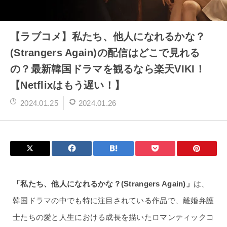
【ラブコメ】私たち、他人になれるかな？
(Strangers Again)の配信はどこで見れる
の？最新韓国ドラマを観るなら楽天VIKI！
【Netflixはもう遅い！】
2024.01.25
2024.01.26
「私たち、他人になれるかな？(Strangers Again)」
は、
韓国ドラマの中でも特に注目されている作品で、離婚弁護
士たちの愛と人生における成長を描いたロマンティックコ