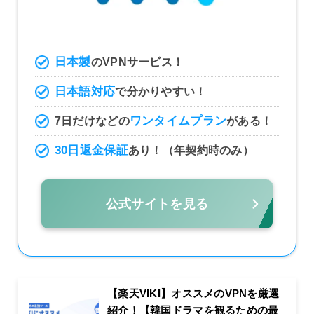
日本製
のVPNサービス！
日本語対応
で分かりやすい！
ワンタイムプラン
7日だけなどの
がある！
30日返金保証
あり！（年契約時のみ）
公式サイトを見る
【楽天VIKI】オススメのVPNを厳選
紹介！【韓国ドラマを観るための最