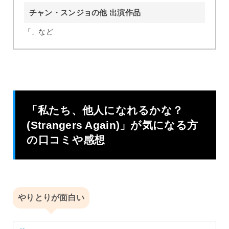
チャン・スンジョの他 出演作品
「」など
「私たち、他人になれるかな？
(Strangers Again)」が気になる方
の口コミや感想
やりとりが面白い