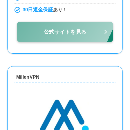
30日返金保証
あり！
公式サイトを見る
MillenVPN