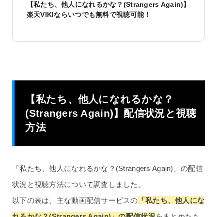
【私たち、他人になれるかな？(Strangers Again)】
楽天VIKIならいつでも無料で視聴可能！
【私たち、他人になれるかな？
(Strangers Again)】配信状況と視聴
方法
「私たち、他人になれるかな？(Strangers Again)」の配信
状況と視聴方法について調査しました。
以下の表は、主な動画配信サービスの
「私たち、他人にな
れるかな？(Strangers Again)」の配信状況
をまとめたも