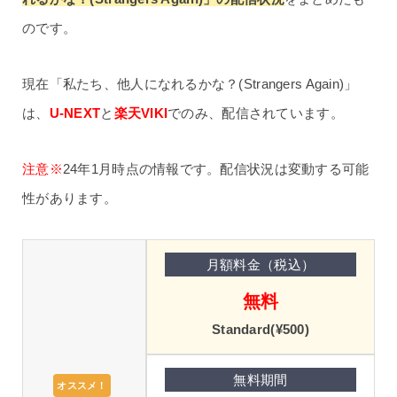
のです。
現在「私たち、他人になれるかな？(Strangers Again)」
は、
U-NEXT
と
楽天VIKI
でのみ、配信されています。
注意※
24年1月時点の情報です。配信状況は変動する可能
性があります。
無料
Standard(¥500)
オススメ！