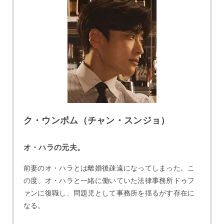
ク・ウンボム（チャン・スンジョ）
オ・ハラの元夫。
前妻のオ・ハラとは離婚後疎遠になってしまった。こ
の度、オ・ハラと一緒に働いていた法律事務所ドゥフ
ァンに復職し、問題児として事務所を揺るがす存在に
なる。