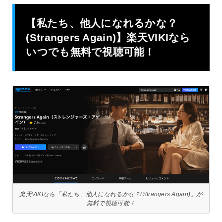
【私たち、他人になれるかな？
(Strangers Again)】楽天VIKIなら
いつでも無料で視聴可能！
楽天VIKIなら「私たち、他人になれるかな？(Strangers Again)」が
無料で視聴可能！