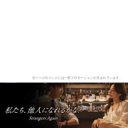
当ページのリンクには一部プロモーションが含まれています。