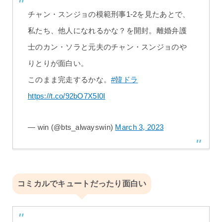
チャン・スンジョの模範刑事1-2を見たあとで、
私たち、他人になれるかな？を開封。離婚弁護
士のカン・ソラと元夫のチャン・スンジョのや
りとりが面白い。
このまま完走するかな。
#韓ドラ
https://t.co/92bO7X5I0I
— win (@bts_alwayswin)
March 3, 2023
コミカルでキュートだったり面白い