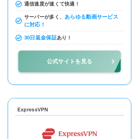
通信速度が速くて快適！
あらゆる動画サービス
サーバーが多く、
に対応！
30日返金保証
あり！
公式サイトを見る
ExpressVPN