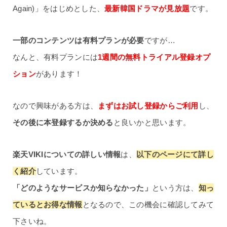
Again)」をはじめとした、
最新韓国ドラマが見放題
です。
一部のコンテンツは有料プランが必要
ですが…
なんと、有料プランには
1週間の無料トライアル登録オプ
ション
があります！
なので興味がある方は、
まずはお試し登録からご利用
し、
その後に本登録するか決める
と良いかと思います。
楽天VIKIについての詳しい情報
は、
以下のページにて詳し
く紹介
しています。
「どのようなサービスか知らなかった」
という方は、
知っ
ているとお得な情報
となるので、この機会に確認してみて
下さいね。