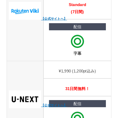
Standard
(7日間)
【公式サイトへ】
字幕
¥1,990
(1,200pt込み)
31日間無料！
【公式サイトへ】