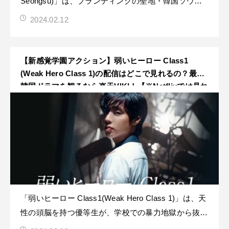
Seongsu)」は、ブランディングの聖地・韓国ソウル
の聖水洞（ソンスドン）に位置するマーケティング会
2024.02.12
社を舞台に、気難しい最年少女性チーム長である上司
と最年長インターン生、さらには個性豊かな同僚たち
が繰り広げるオフィスラブコメディ作品です！
【新感覚学園アクション】弱いヒーロー Class1
(Weak Hero Class 1)の配信はどこで見れるの？最新
韓国ドラマを観るなら楽天VIKI！【※Netflixでは見れ
ません】
「弱いヒーロー Class1(Weak Hero Class 1)」は、天
性の頭脳を持つ優等生が、学校での暴力地獄から抜け
出すために、頭脳と道具、心理戦で立ち向かう学園ア