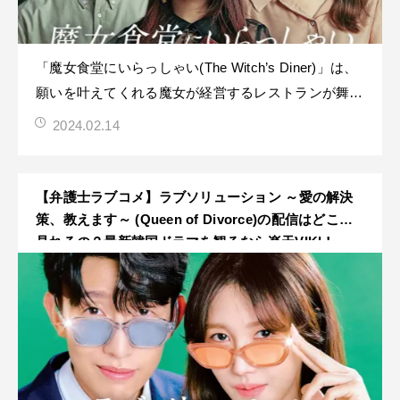
「魔女食堂にいらっしゃい(The Witch’s Diner)」は、
願いを叶えてくれる魔女が経営するレストランが舞台
のダークファンタジー作品です！U-NEXTにて独占配
2024.02.14
信されていますが、VPNアプリを使って、United
State(アメリカ)に接続することで楽天Vikiでも視聴が
可能です！
【弁護士ラブコメ】ラブソリューション ～愛の解決
策、教えます～ (Queen of Divorce)の配信はどこで
見れるの？最新韓国ドラマを観るなら楽天VIKI！
【※Netflixでは見れません】