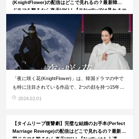
(KnightFlower)の配信はどこで見れるの？最新韓国
ドラマを観るなら楽天VIKI！【※Netflixでは見れませ
ん】
「夜に咲く花(KnightFlower)」は、韓国ドラマの中で
も特に注目されている作品で、2つの顔を持つ15年目
の覆面未亡人の二重生活を描くアクション時代劇で
2024.02.01
す！夜に咲く花(KnightFlower) あらすじ（クリック）
左議政である朝鮮最高の名門家の長男の嫁として嫁い
だヨファ。
【タイムリープ復讐劇】完璧な結婚のお手本(Perfect
Marriage Revenge)の配信はどこで見れるの？最新韓
国ドラマを観るなら楽天VIKI！【Netflixはもう遅