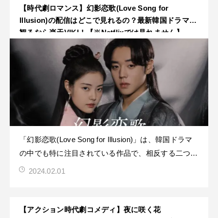
【時代劇ロマンス】幻影恋歌(Love Song for
Illusion)の配信はどこで見れるの？最新韓国ドラマを
観るなら楽天VIKI！【※Netflixでは見れません】
「幻影恋歌(Love Song for Illusion)」は、韓国ドラマ
の中でも特に注目されている作品で、相反する二つの
人格を持つ男と、その男を愛した女の初々しい愛と強
2024.02.01
い執着を描いたファンタジー恋愛時代劇です！本記事
は、「幻影恋歌(Love Song for Illusion)」の以下の情
【アクション時代劇コメディ】夜に咲く花