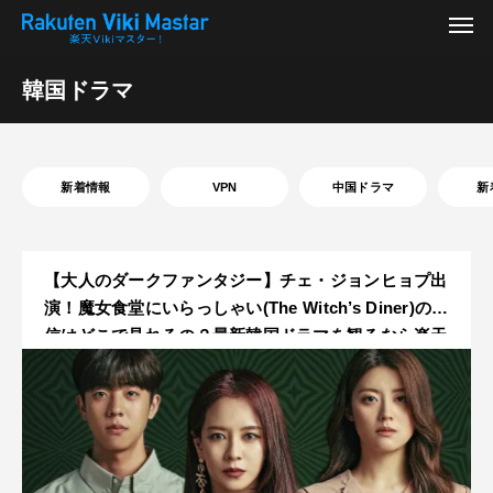
韓国ドラマ
新着情報
VPN
中国ドラマ
新
【大人のダークファンタジー】チェ・ジョンヒョプ出
演！魔女食堂にいらっしゃい(The Witch’s Diner)の配
信はどこで見れるの？最新韓国ドラマを観るなら楽天
VIKI！【※Netflixでは見れません】