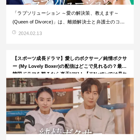
「ラブソリューション ～愛の解決策、教えます～
(Queen of Divorce)」は、離婚解決士と弁護士のコン
ビが結婚生活の問題に立ち向かう痛快なラブコメディ
2024.02.13
作品です！邦題では「純情ボクサー(Branding in
Seongsu)」という名前でU-NEXTにて独占配信されて
いますが、V
【スポーツ成長ドラマ】愛しのボクサー／純情ボクサ
ー (My Lovely Boxer)の配信はどこで見れるの？最新
韓国ドラマを観るなら楽天VIKI！【※Netflixでは見れ
ません】