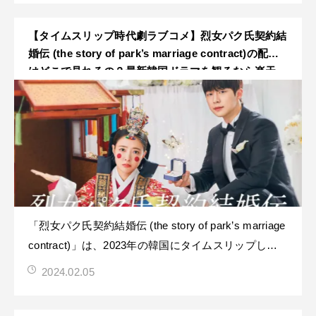
で描く珠玉のファンタジー青春ロマンスです！邦題で
は「輝くウォーターメロン～
【タイムスリップ時代劇ラブコメ】烈女パク氏契約結
婚伝 (the story of park’s marriage contract)の配信
はどこで見れるの？最新韓国ドラマを観るなら楽天
VIKI！【※Netflixでは見れません】
「烈女パク氏契約結婚伝 (the story of park’s marriage
contract)」は、2023年の韓国にタイムスリップした
烈女（節操をかたく守る女の人）パク・ヨヌと、独身
2024.02.05
主義者カン・テハの契約結婚を描いたタイムスリップ
時代劇ラブコメです！烈女パク氏契約結婚伝 あらす