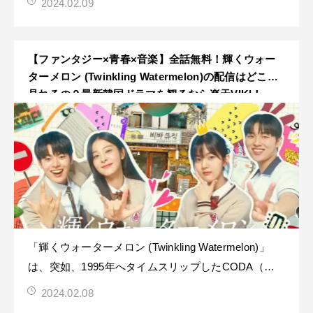
2024.02.09
クション成長ドラマです！「弱いヒーロー Class1」
は、韓国で圧倒的な人気を誇るウェブ漫画「Weak
Hero」を原作と
【ファンタジー×青春×音楽】全話無料！輝くウォー
ターメロン (Twinkling Watermelon)の配信はどこで
見れるの？最新韓国ドラマを観るなら楽天VIKI！
【※Netflixでは見れません】
「輝くウォーターメロン (Twinkling Watermelon)」
は、突如、1995年へタイムスリップしたCODA（聴
覚障害者の子供）の少年が、若かりし頃の父と出会い
2024.02.08
バンドを結成する、青春の日々と恋をレトロな世界観