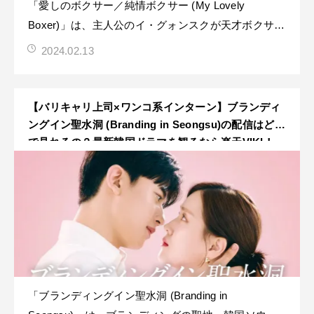
「愛しのボクサー／純情ボクサー (My Lovely
Boxer)」は、主人公のイ・グォンスクが天才ボクサー
としての才能を持ちながらも、冷血なエージェントと
2024.02.13
の八百長の世界で生き抜く姿を描いていく「女子ボク
シング」に焦点を当てたスポーツ成長ドラマ作品で
す！邦題では「純情ボクサー(Brandin
【バリキャリ上司×ワンコ系インターン】ブランディ
ングイン聖水洞 (Branding in Seongsu)の配信はどこ
で見れるの？最新韓国ドラマを観るなら楽天VIKI！
【※Netflixでは見れません】
「ブランディングイン聖水洞 (Branding in